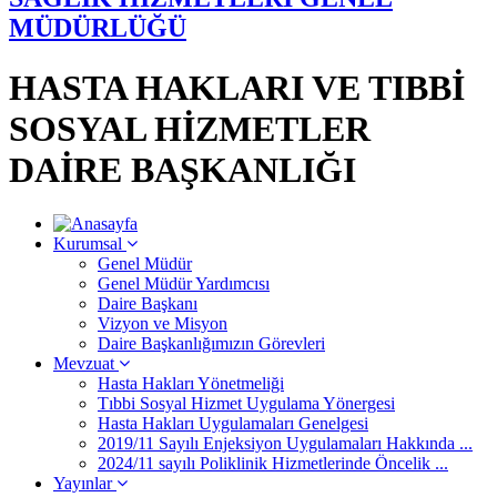
MÜDÜRLÜĞÜ
HASTA HAKLARI VE TIBBİ
SOSYAL HİZMETLER
DAİRE BAŞKANLIĞI
Kurumsal
Genel Müdür
Genel Müdür Yardımcısı
Daire Başkanı
Vizyon ve Misyon
Daire Başkanlığımızın Görevleri
Mevzuat
Hasta Hakları Yönetmeliği
Tıbbi Sosyal Hizmet Uygulama Yönergesi
Hasta Hakları Uygulamaları Genelgesi
2019/11 Sayılı Enjeksiyon Uygulamaları Hakkında ...
2024/11 sayılı Poliklinik Hizmetlerinde Öncelik ...
Yayınlar